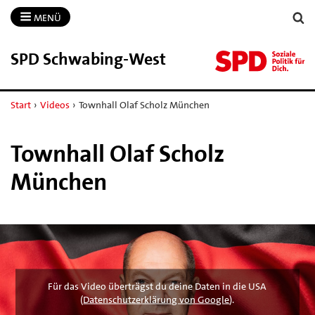
MENÜ
SPD Schwabing-​West
Start
›
Videos
›
Townhall Olaf Scholz München
Townhall Olaf Scholz
München
Für das Video überträgst du deine Daten in die USA
(
Datenschutzerklärung von Google
).